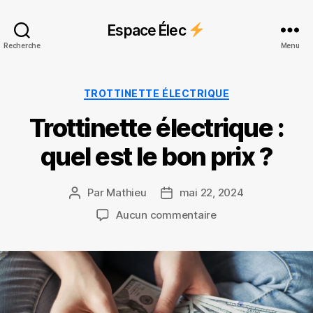
Espace Élec
Recherche
Menu
Catégories
TROTTINETTE ÉLECTRIQUE
Trottinette électrique :
quel est le bon prix ?
Par
Mathieu
mai 22, 2024
Auteur
Date
de
de
sur
Aucun commentaire
l’article
l’article
Trottinette
électrique
:
quel
est
le