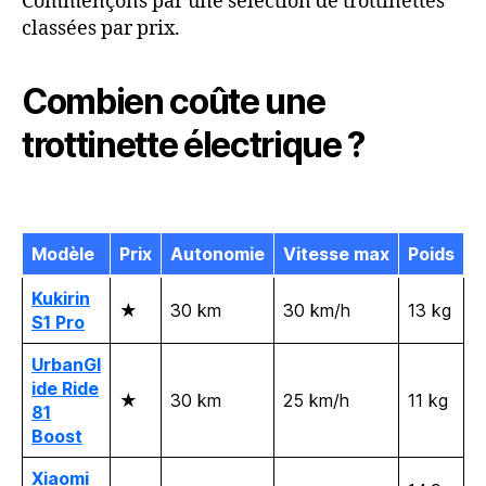
Commençons par une sélection de trottinettes
classées par prix.
Combien coûte une
trottinette électrique ?
Modèle
Prix
Autonomie
Vitesse max
Poids
Kukirin
★
30 km
30 km/h
13 kg
S1 Pro
UrbanGl
ide Ride
★
30 km
25 km/h
11 kg
81
Boost
Xiaomi