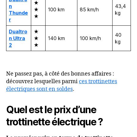
★
n
43,4
★
100 km
85 km/h
Thunde
kg
★
r
Dualtro
★
40
n Ultra
★
140 km
100 km/h
kg
2
★
Ne passez pas, à côté des bonnes affaires :
découvrez lesquelles parmi
ces trottinettes
électriques sont en soldes
.
Quel est le prix d’une
trottinette électrique ?