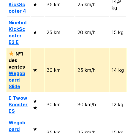
14,9
KickSc
★
35 km
25 km/h
kg
ooter 4
Ninebot
KickSc
★
25 km
20 km/h
15 kg
ooter
E2 E
N°1
des
ventes
★
30 km
25 km/h
14 kg
Wegob
oard
Slide
E Twow
★
Booster
30 km
30 km/h
12 kg
★
ES
Wegob
oard
★
35 km
25 km/h
15 kg