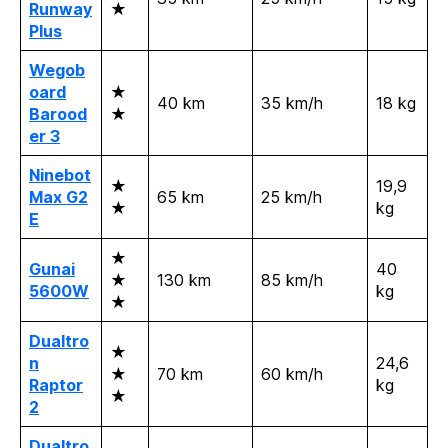
Runway
★
Plus
Wegob
oard
★
40 km
35 km/h
18 kg
Barood
★
er 3
Ninebot
★
19,9
Max G2
65 km
25 km/h
★
kg
E
★
Gunai
40
★
130 km
85 km/h
5
6
00W
kg
★
Dualtro
★
n
24,6
★
70 km
60 km/h
Raptor
kg
★
2
Dualtro